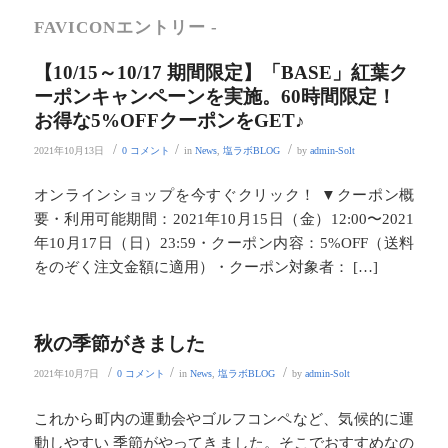
FAVICONエントリー -
【10/15～10/17 期間限定】「BASE」紅葉ク
ーポンキャンペーンを実施。60時間限定！
お得な5%OFFクーポンをGET♪
/
/
/
2021年10月13日
0 コメント
in
News
,
塩ラボBLOG
by
admin-Solt
オンラインショップを今すぐクリック！ ▼クーポン概
要・利用可能期間：2021年10月15日（金）12:00〜2021
年10月17日（日）23:59・クーポン内容：5%OFF（送料
をのぞく注文金額に適用）・クーポン対象者： […]
秋の季節がきました
/
/
/
2021年10月7日
0 コメント
in
News
,
塩ラボBLOG
by
admin-Solt
これから町内の運動会やゴルフコンペなど、気候的に運
動しやすい 季節がやってきました。そこでおすすめなの