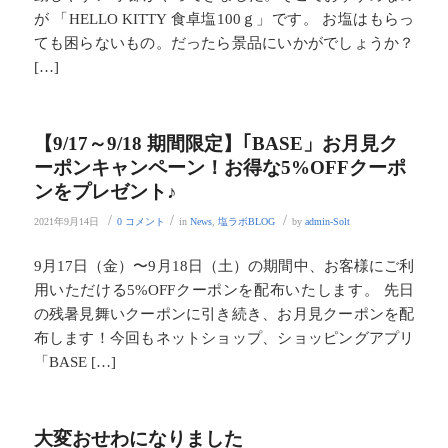
が 「HELLO KITTY 食卓塩100ｇ」です。 お塩はもらっ
ても困らないもの。だったら景品にいかがでしょうか？
[…]
【9/17～9/18 期間限定】｢BASE」お月見ク
ーポンキャンペーン！お得な5%OFFクーポ
ンをプレゼント♪
/
/
/
2021年9月14日
0 コメント
in
News
,
塩ラボBLOG
by
admin-Solt
9月17日（金）〜9月18日（土）の期間中、お客様にご利
用いただける5%OFFクーポンを配布いたします。 先日
の残暑見舞いクーポンに引き続き、お月見クーポンを配
布します！今回もネットショップ、ショッピングアプリ
「BASE […]
大変おせわになりました