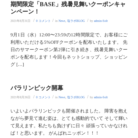
期間限定「BASE」残暑見舞いクーポンキャ
ンペーン！
/
/
/
2021年8月31日
0 コメント
in
News
,
塩ラボBLOG
by
admin-Solt
9月1日（水）12:00〜23:59の12時間限定で、お客様にご
利用いただける5%OFFクーポンを配布いたします。 先
日のサマークーポン第2弾に引き続き、残暑見舞いクー
ポンを配布します！今回もネットショップ、ショッピン
グ […]
パラリンピック開幕
/
/
/
2021年8月26日
0 コメント
in
News
,
塩ラボBLOG
by
admin-Solt
いよいよパラリンピックも開催されました。 障害を抱え
ながら夢見て進む姿は、とても感動的でいて そして輝い
て見えます。私たちも負けずに日々 頑張っていかなけれ
ば！と思います。 がんばれニッポン！！！