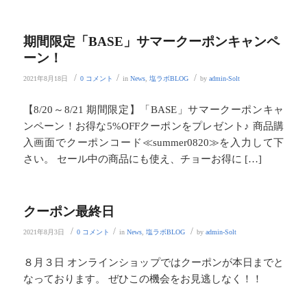
期間限定「BASE」サマークーポンキャンペ
ーン！
/
/
/
2021年8月18日
0 コメント
in
News
,
塩ラボBLOG
by
admin-Solt
【8/20～8/21 期間限定】「BASE」サマークーポンキャ
ンペーン！お得な5%OFFクーポンをプレゼント♪ 商品購
入画面でクーポンコード≪summer0820≫を入力して下
さい。 セール中の商品にも使え、チョーお得に […]
クーポン最終日
/
/
/
2021年8月3日
0 コメント
in
News
,
塩ラボBLOG
by
admin-Solt
８月３日 オンラインショップではクーポンが本日までと
なっております。 ぜひこの機会をお見逃しなく！！