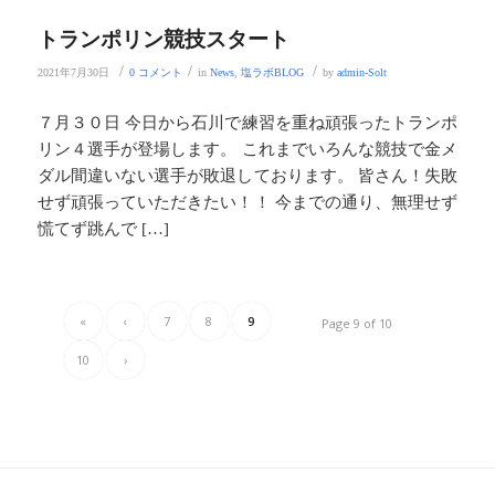
トランポリン競技スタート
/
/
/
2021年7月30日
0 コメント
in
News
,
塩ラボBLOG
by
admin-Solt
７月３０日 今日から石川で練習を重ね頑張ったトランポ
リン４選手が登場します。 これまでいろんな競技で金メ
ダル間違いない選手が敗退しております。 皆さん！失敗
せず頑張っていただきたい！！ 今までの通り、無理せず
慌てず跳んで […]
«
‹
7
8
9
Page 9 of 10
10
›