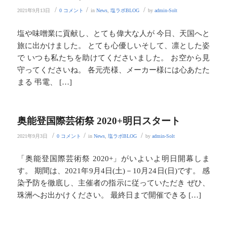
/
/
/
2021年9月13日
0 コメント
in
News
,
塩ラボBLOG
by
admin-Solt
塩や味噌業に貢献し、とても偉大な人が 今日、天国へと
旅に出かけました。 とても心優しいそして、凛とした姿
で いつも私たちを助けてくださいました。 お空から見
守ってくださいね。 各元売様、メーカー様には心あたた
まる 弔電、 […]
奥能登国際芸術祭 2020+明日スタート
/
/
/
2021年9月3日
0 コメント
in
News
,
塩ラボBLOG
by
admin-Solt
「奥能登国際芸術祭 2020+」がいよいよ明日開幕しま
す。 期間は、2021年9月4日(土)－10月24日(日)です。 感
染予防を徹底し、主催者の指示に従っていただき ぜひ、
珠洲へお出かけください。 最終日まで開催できる […]