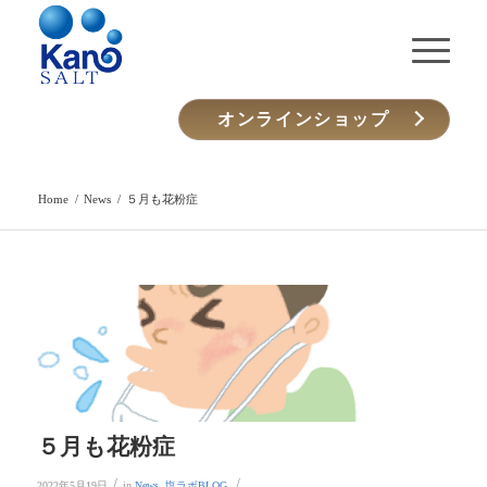
オンラインショップ
Home
/
News
/
５月も花粉症
５月も花粉症
/
/
2022年5月19日
in
News
,
塩ラボBLOG