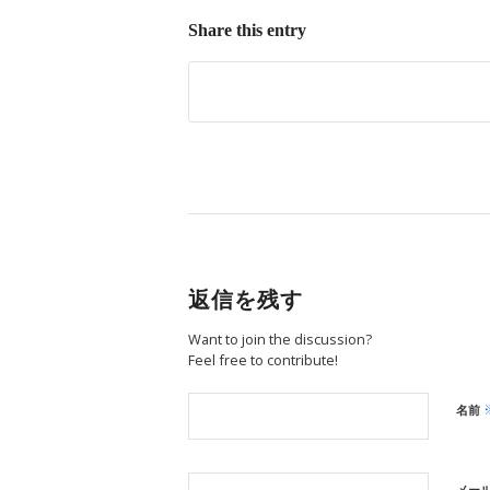
Share this entry
返信を残す
Want to join the discussion?
Feel free to contribute!
名前
メー